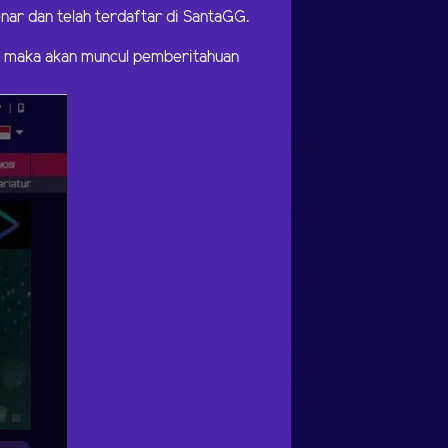
ar dan telah terdaftar di SantaGG.
) maka akan muncul pemberitahuan