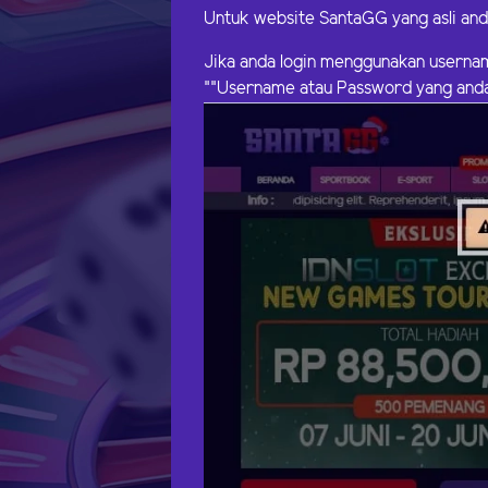
Untuk website SantaGG yang asli and
Jika anda login menggunakan userna
""Username atau Password yang anda