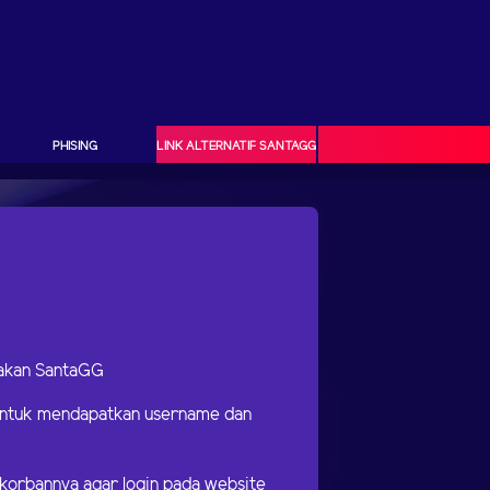
PHISING
LINK ALTERNATIF SANTAGG
makan SantaGG
 untuk mendapatkan username dan
korbannya agar login pada website