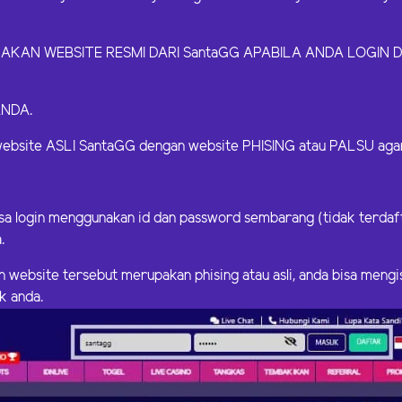
N WEBSITE RESMI DARI SantaGG APABILA ANDA LOGIN DA
ANDA.
bsite ASLI SantaGG dengan website PHISING atau PALSU agar 
isa login menggunakan id dan password sembarang (tidak terdaft
.
n website tersebut merupakan phising atau asli, anda bisa mengi
k anda.